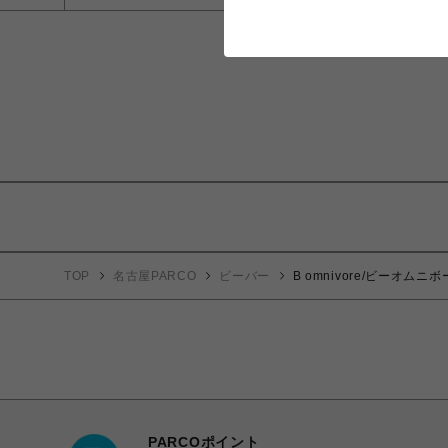
TOP
名古屋PARCO
ビーバー
B omnivore/ビーオムニボー
PARCOポイント