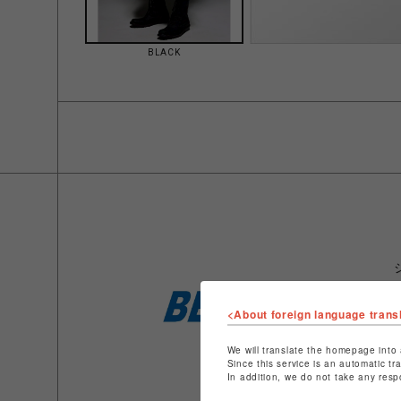
BLACK
<About foreign language trans
We will translate the homepage into 
Since this service is an automatic tr
In addition, we do not take any resp