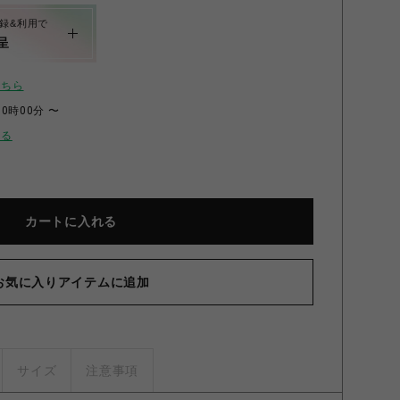
録&利用で
呈
こちら
00時00分 〜
せる
カートに入れる
B 
お気に入りアイテムに追加
サイズ
注意事項