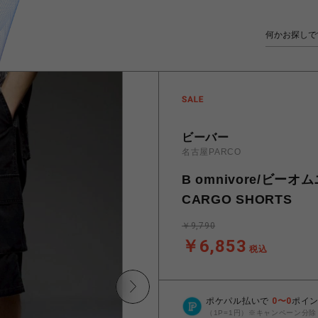
ビーバー
名古屋PARCO
B omnivore/ビーオ
CARGO SHORTS
￥9,790
￥6,853
税込
ポケパル払いで
0
〜
0
ポイ
（1P=1円）※キャンペーン分除