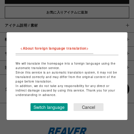
お気に入りアイテムに追加
アイテム説明 / 素材
概要
<About foreign language translation>
サイズ
We will translate the homepage into a foreign language using the
注意事項
automatic translation service.
Since this service is an automatic translation system, it may not be
translated correctly and may differ from the original content of the
page before translation.
In addition, we do not take any responsibility for any direct or
シェアする
indirect damage caused by using this service. Thank you for your
understanding in advance.
Switch language
Cancel