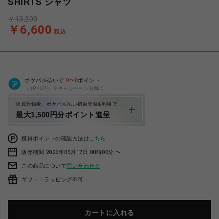
SHIRTS シャツ
￥13,200
￥6,600
税込
ポケパル払いで
0
〜
0
ポイント
（1P=1円）※キャンペーン分除く
会員登録後、ポケパル払い初回登録&利用で
最大1,500円分ポイント進呈
獲得ポイントの確認方法は
こちら
販売期間 2026年05月17日 00時00分 〜
この商品について
問い合わせる
ギフト：ラッピング不可
カートに入れる