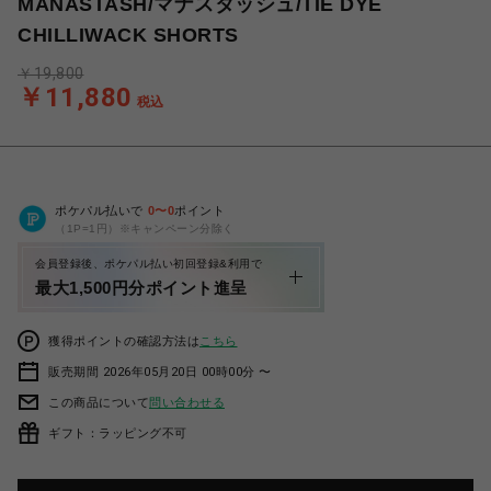
MANASTASH/マナスタッシュ/TIE DYE
CHILLIWACK SHORTS
￥19,800
￥11,880
税込
ポケパル払いで
0
〜
0
ポイント
（1P=1円）※キャンペーン分除く
会員登録後、ポケパル払い初回登録&利用で
最大1,500円分ポイント進呈
獲得ポイントの確認方法は
こちら
販売期間 2026年05月20日 00時00分 〜
この商品について
問い合わせる
ギフト：ラッピング不可