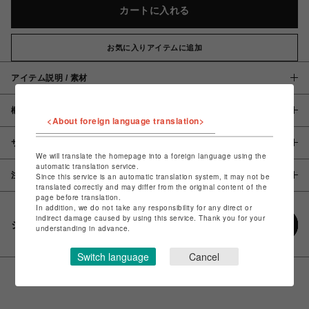
カートに入れる
お気に入りアイテムに追加
アイテム説明 / 素材
概要
<About foreign language translation>
サイズ
We will translate the homepage into a foreign language using the
automatic translation service.
注意事項
Since this service is an automatic translation system, it may not be
translated correctly and may differ from the original content of the
page before translation.
In addition, we do not take any responsibility for any direct or
indirect damage caused by using this service. Thank you for your
シェアする
understanding in advance.
Switch language
Cancel