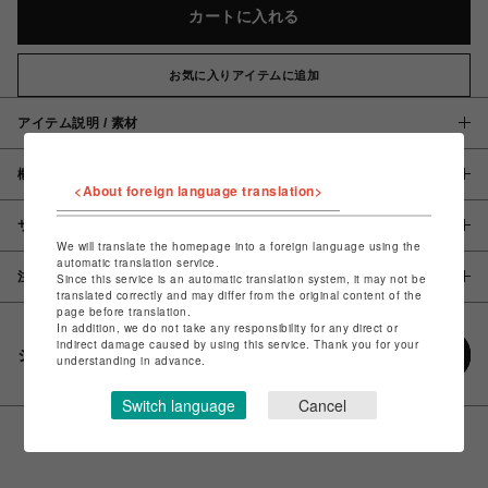
カートに入れる
お気に入りアイテムに追加
アイテム説明 / 素材
概要
<About foreign language translation>
サイズ
We will translate the homepage into a foreign language using the
automatic translation service.
注意事項
Since this service is an automatic translation system, it may not be
translated correctly and may differ from the original content of the
page before translation.
In addition, we do not take any responsibility for any direct or
indirect damage caused by using this service. Thank you for your
シェアする
understanding in advance.
Switch language
Cancel