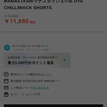
MANASTASH/マナスタッシュ/TIE DYE
CHILLIWACK SHORTS
￥19,800
￥11,880
税込
ポケパル払いで
0
〜
0
ポイント
（1P=1円）※キャンペーン分除く
会員登録後、ポケパル払い初回登録&利用で
最大1,500円分ポイント進呈
獲得ポイントの確認方法は
こちら
販売期間 2026年05月20日 00時00分 〜
この商品について
問い合わせる
ギフト：ラッピング不可