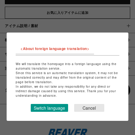
お気に入りアイテムに追加
アイテム説明 / 素材
概要
<About foreign language translation>
サイズ
We will translate the homepage into a foreign language using the
注意事項
automatic translation service.
Since this service is an automatic translation system, it may not be
translated correctly and may differ from the original content of the
page before translation.
In addition, we do not take any responsibility for any direct or
シェアする
indirect damage caused by using this service. Thank you for your
understanding in advance.
Switch language
Cancel