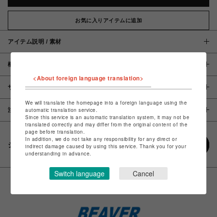
お気に入りアイテムに追加
アイテム説明 / 素材
概要
<About foreign language translation>
サイズ
We will translate the homepage into a foreign language using the
注意事項
automatic translation service.
Since this service is an automatic translation system, it may not be
translated correctly and may differ from the original content of the
page before translation.
In addition, we do not take any responsibility for any direct or
シェアする
indirect damage caused by using this service. Thank you for your
understanding in advance.
Switch language
Cancel