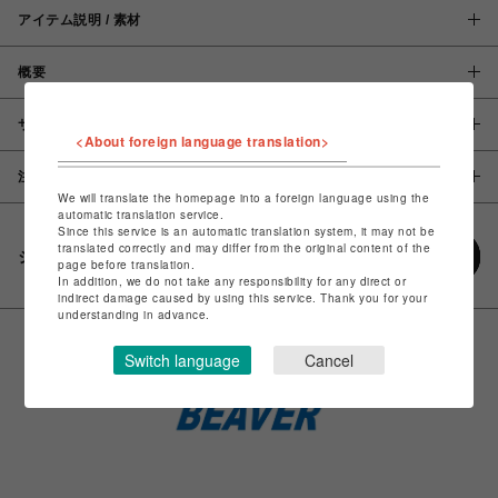
アイテム説明 / 素材
概要
サイズ
<About foreign language translation>
注意事項
We will translate the homepage into a foreign language using the
automatic translation service.
Since this service is an automatic translation system, it may not be
translated correctly and may differ from the original content of the
シェアする
page before translation.
In addition, we do not take any responsibility for any direct or
indirect damage caused by using this service. Thank you for your
understanding in advance.
Switch language
Cancel