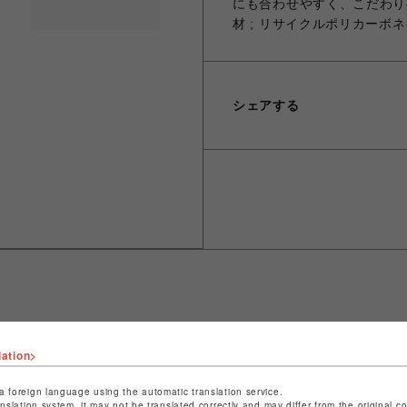
にも合わせやすく、こだわり
材 ; リサイクルポリカーボ
シェアする
ショップ名
ビーバー
lation>
店舗名
名古屋PARCO
a foreign language using the automatic translation service.
anslation system, it may not be translated correctly and may differ from the original c
特定商取引法など法令に基づく表記は
こちら