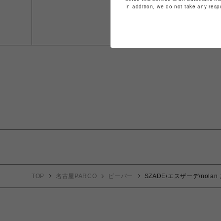
In addition, we do not take any resp
TOP
名古屋PARCO
ビーバー
SZADE/エスザーデ/nolan ; m