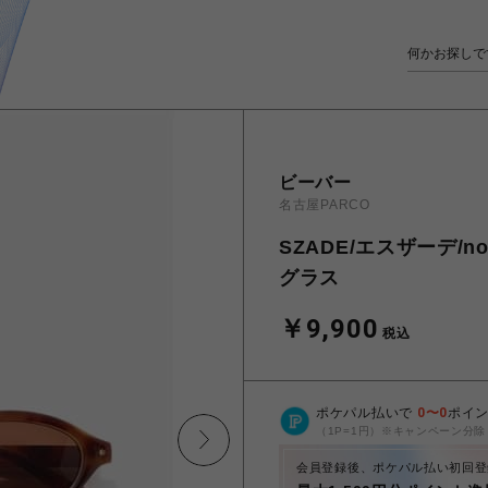
ビーバー
名古屋PARCO
SZADE/エスザーデ/nolan 
グラス
￥9,900
税込
ポケパル払いで
0
〜
0
ポイ
（1P=1円）※キャンペーン分除
会員登録後、ポケパル払い初回登