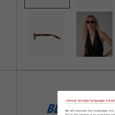
<About foreign language trans
We will translate the homepage into 
Since this service is an automatic tr