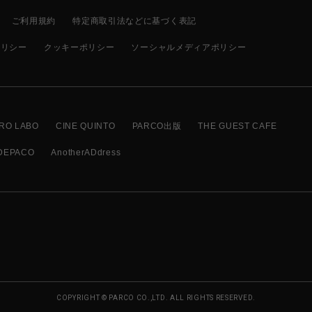
ご利用規約
特定商取引法などに基づく表記
ポリシー
クッキーポリシー
ソーシャルメディアポリシー
RO LABO
CINE QUINTO
PARCO出版
THE GUEST CAFE
DEPACO
AnotherADdress
COPYRIGHT © PARCO CO.,LTD. ALL RIGHTS RESERVED.