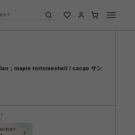
; maple tortoiseshell / cacao サン
ント
く
録&利用で