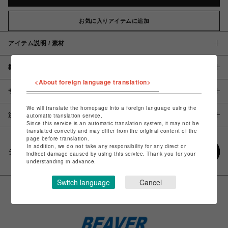
お気に入りアイテムに追加
アイテム説明 / 素材
概要
<About foreign language translation>
サイズ
We will translate the homepage into a foreign language using the
注意事項
automatic translation service.
Since this service is an automatic translation system, it may not be
translated correctly and may differ from the original content of the
page before translation.
In addition, we do not take any responsibility for any direct or
シェアする
indirect damage caused by using this service. Thank you for your
understanding in advance.
Switch language
Cancel