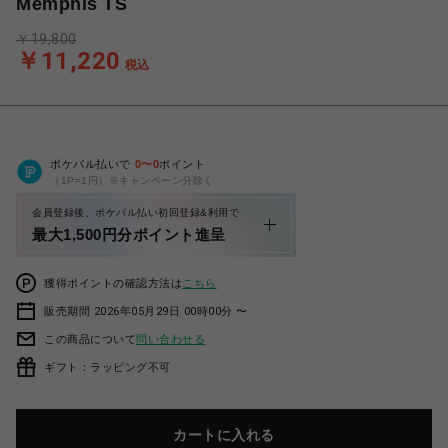
Memphis TS
￥19,800
￥11,220
税込
ポケパル払いで
0
〜
0
ポイント
（1P=1円）※キャンペーン分除く
会員登録後、ポケパル払い初回登録&利用で
最大1,500円分ポイント進呈
獲得ポイントの確認方法は
こちら
販売期間 2026年05月29日 00時00分 〜
この商品について
問い合わせる
ギフト：ラッピング不可
カートに入れる