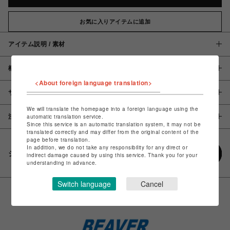
お気に入りアイテムに追加
アイテム説明 / 素材
概要
<About foreign language translation>
サイズ
We will translate the homepage into a foreign language using the
注意事項
automatic translation service.
Since this service is an automatic translation system, it may not be
translated correctly and may differ from the original content of the
page before translation.
In addition, we do not take any responsibility for any direct or
シェアする
indirect damage caused by using this service. Thank you for your
understanding in advance.
Switch language
Cancel