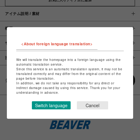
アイテム説明 / 素材
概要
サイズ
<About foreign language translation>
注意事項
We will translate the homepage into a foreign language using the
automatic translation service.
Since this service is an automatic translation system, it may not be
translated correctly and may differ from the original content of the
page before translation.
シェアする
In addition, we do not take any responsibility for any direct or
indirect damage caused by using this service. Thank you for your
understanding in advance.
Switch language
Cancel