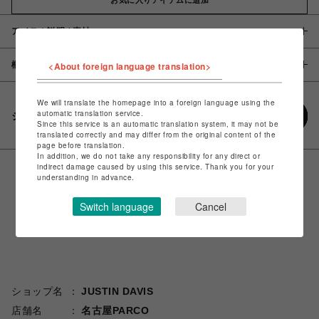
アイテム説明 / 素材
概要
<About foreign language translation>
We will translate the homepage into a foreign language using the
automatic translation service.
シェアする
Since this service is an automatic translation system, it may not be
translated correctly and may differ from the original content of the
page before translation.
In addition, we do not take any responsibility for any direct or
indirect damage caused by using this service. Thank you for your
understanding in advance.
Switch language
Cancel
ショップ名
JUSTIN DAVIS
店舗名
名古屋PARCO