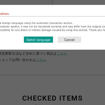
lation>
a foreign language using the automatic translation service.
anslation system, it may not be translated correctly and may differ from the original c
onsibility for any direct or indirect damage caused by using this service. Thank you 
ショップ名
JUSTIN DAVIS
Switch language
Cancel
店舗名
名古屋PARCO
特定商取引法など法令に基づく表記は
こちら
ショップお問い合わせは
こちら
CHECKED ITEMS