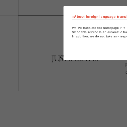
<About foreign language trans
We will translate the homepage into 
Since this service is an automatic tr
In addition, we do not take any resp