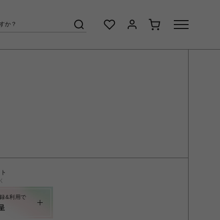
ント
く
録&利用で
呈