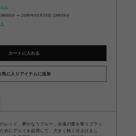
こちら
0時00分 〜 2080年03月30日 23時59分
せる
カートに入れる
お気に入りアイテムに追加
IVINE リング BLACKENED/RED 7号
のレッド、夢かなうブルー、永遠の愛を誓うブラッ
ためにアルミを起用して、大きく軽く仕上げまし