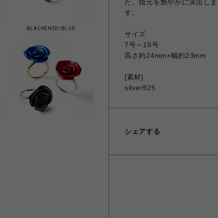
た。指元を艶やかに演出しま
す。
BLACKENED/BLUE
サイズ
7号～15号
高さ約24mm×幅約23mm
[素材]
silver925
シェアする