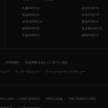
札幌PARCO
仙台PARCO
池袋PARCO
渋谷PARCO
吉祥寺PARCO
調布PARCO
静岡PARCO
名古屋PARCO
広島PARCO
福岡PARCO
ご利用規約
特定商取引法などに基づく表記
ポリシー
クッキーポリシー
ソーシャルメディアポリシー
RO LABO
CINE QUINTO
PARCO出版
THE GUEST CAFE
DEPACO
AnotherADdress