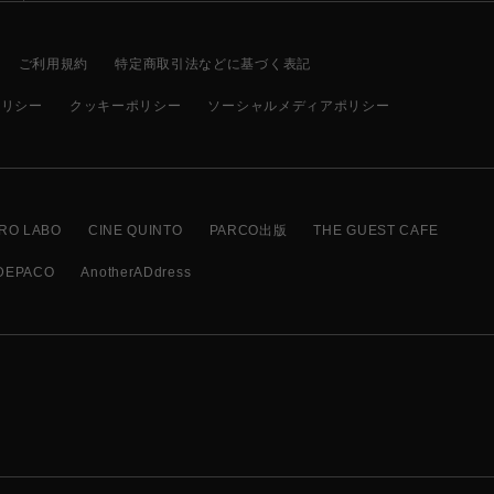
ご利用規約
特定商取引法などに基づく表記
ポリシー
クッキーポリシー
ソーシャルメディアポリシー
RO LABO
CINE QUINTO
PARCO出版
THE GUEST CAFE
DEPACO
AnotherADdress