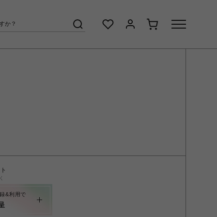
ント
く
録&利用で
呈