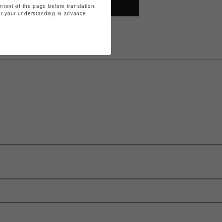
SHOP TOP
ontent of the page before translation.
for your understanding in advance.