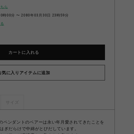
こちら
0時00分 〜 2080年03月30日 23時59分
せる
カートに入れる
お気に入りアイテムに追加
K BOY ペンダント GOLDFINISH
サイズ
ぶりのペンダントのベアーは永い年月愛されてきたことを
はぎだらけで中綿がとびだしています。