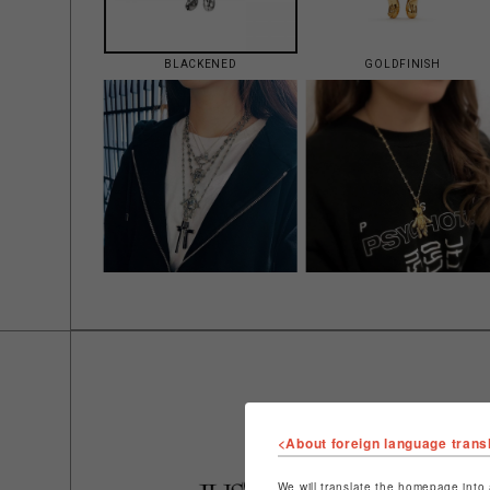
BLACKENED
GOLDFINISH
<About foreign language trans
We will translate the homepage into 