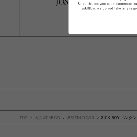
Since this service is an automatic tr
In addition, we do not take any resp
TOP
名古屋PARCO
JUSTIN DAVIS
SICK BOY ペンダ