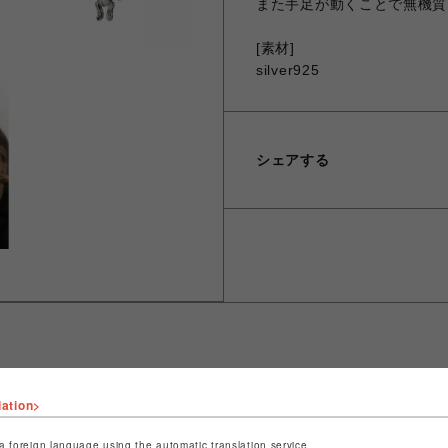
また手足が動くことで無機質
[素材]
silver925
シェアする
lation>
ショップ名
JUSTIN DAVIS
店舗名
名古屋PARCO
a foreign language using the automatic translation service.