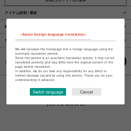
アイテム説明 / 素材
概要
<About foreign language translation>
サイズ
We will translate the homepage into a foreign language using the
automatic translation service.
Since this service is an automatic translation system, it may not be
シェアする
translated correctly and may differ from the original content of the
page before translation.
In addition, we do not take any responsibility for any direct or
indirect damage caused by using this service. Thank you for your
understanding in advance.
Switch language
Cancel