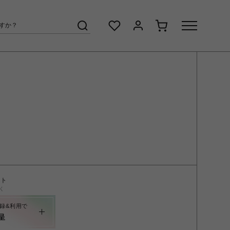
ント
く
録&利用で
呈