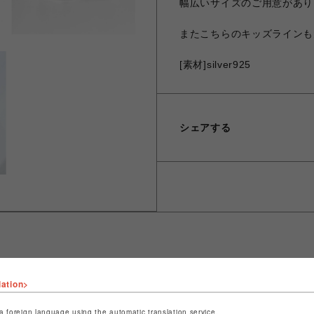
幅広いサイズのご用意があり
またこちらのキッズラインも
[素材]silver925
シェアする
lation>
ショップ名
JUSTIN DAVIS
店舗名
名古屋PARCO
a foreign language using the automatic translation service.