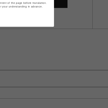
SHOP TOP
ontent of the page before translation.
for your understanding in advance.