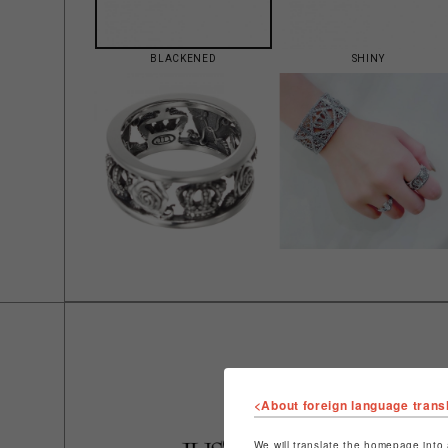
BLACKENED
SHINY
<About foreign language trans
We will translate the homepage into 