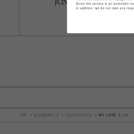
Since this service is an automatic tr
In addition, we do not take any resp
TOP
名古屋PARCO
JUSTIN DAVIS
MY LOVE リング