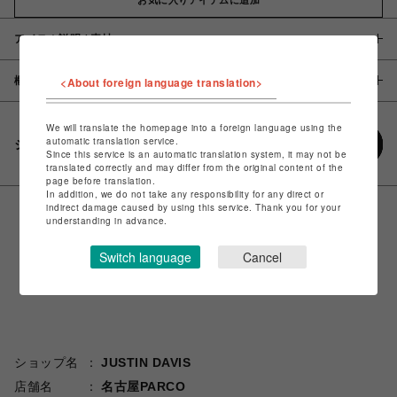
アイテム説明 / 素材
概要
<About foreign language translation>
We will translate the homepage into a foreign language using the
automatic translation service.
シェアする
Since this service is an automatic translation system, it may not be
translated correctly and may differ from the original content of the
page before translation.
In addition, we do not take any responsibility for any direct or
indirect damage caused by using this service. Thank you for your
understanding in advance.
Switch language
Cancel
ショップ名
JUSTIN DAVIS
店舗名
名古屋PARCO