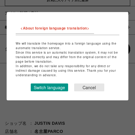
アイテム説明 / 素材
概要
<About foreign language translation>
We will translate the homepage into a foreign language using the
automatic translation service.
シェアする
Since this service is an automatic translation system, it may not be
translated correctly and may differ from the original content of the
page before translation.
In addition, we do not take any responsibility for any direct or
indirect damage caused by using this service. Thank you for your
understanding in advance.
Switch language
Cancel
ショップ名
JUSTIN DAVIS
店舗名
名古屋PARCO