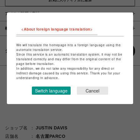
アイテム説明 / 素材
概要
<About foreign language translation>
We will translate the homepage into a foreign language using the
automatic translation service.
シェアする
Since this service is an automatic translation system, it may not be
translated correctly and may differ from the original content of the
page before translation.
In addition, we do not take any responsibility for any direct or
indirect damage caused by using this service. Thank you for your
understanding in advance.
Switch language
Cancel
ショップ名
JUSTIN DAVIS
店舗名
名古屋PARCO