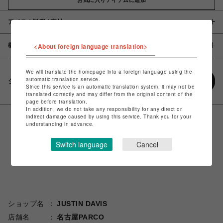
アイテム説明 / 素材
概要
<About foreign language translation>
We will translate the homepage into a foreign language using the
automatic translation service.
シェアする
Since this service is an automatic translation system, it may not be
translated correctly and may differ from the original content of the
page before translation.
In addition, we do not take any responsibility for any direct or
indirect damage caused by using this service. Thank you for your
understanding in advance.
Switch language
Cancel
ショップ名
JUSTIN DAVIS
店舗名
名古屋PARCO