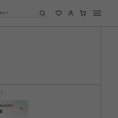
ント
く
録&利用で
呈