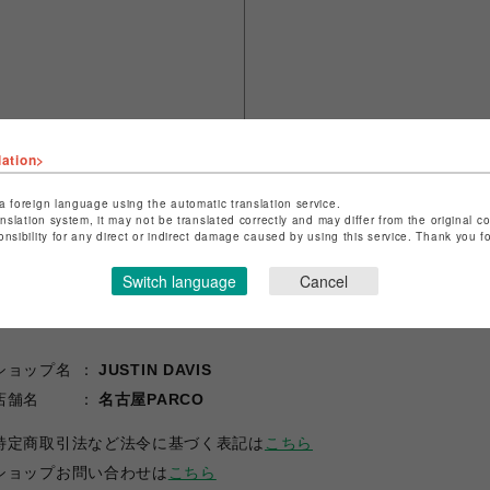
lation>
a foreign language using the automatic translation service.
anslation system, it may not be translated correctly and may differ from the original c
onsibility for any direct or indirect damage caused by using this service. Thank you 
Switch language
Cancel
ショップ名
JUSTIN DAVIS
店舗名
名古屋PARCO
特定商取引法など法令に基づく表記は
こちら
ショップお問い合わせは
こちら