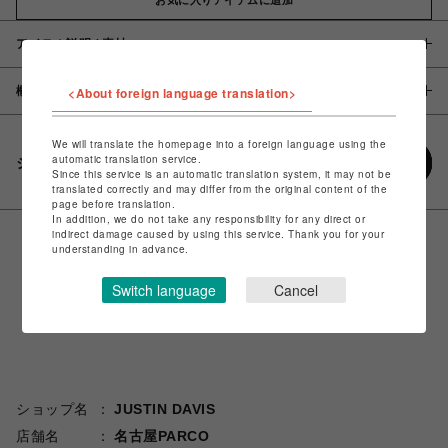
アイテム説明 / 素材
概要
<About foreign language translation>
We will translate the homepage into a foreign language using the
automatic translation service.
シェアする
Since this service is an automatic translation system, it may not be
translated correctly and may differ from the original content of the
page before translation.
In addition, we do not take any responsibility for any direct or
indirect damage caused by using this service. Thank you for your
understanding in advance.
Switch language
Cancel
ショップ名
JUSTIN DAVIS
店舗名
名古屋PARCO