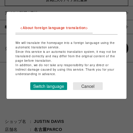
アイテム説明 / 素材
概要
<About foreign language translation>
We will translate the homepage into a foreign language using the
automatic translation service.
シェアする
Since this service is an automatic translation system, it may not be
translated correctly and may differ from the original content of the
page before translation.
In addition, we do not take any responsibility for any direct or
indirect damage caused by using this service. Thank you for your
understanding in advance.
Switch language
Cancel
ショップ名
JUSTIN DAVIS
店舗名
名古屋PARCO