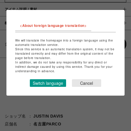
アイテム説明 / 素材
概要
<About foreign language translation>
We will translate the homepage into a foreign language using the
シェアする
automatic translation service.
Since this service is an automatic translation system, it may not be
translated correctly and may differ from the original content of the
page before translation.
In addition, we do not take any responsibility for any direct or
indirect damage caused by using this service. Thank you for your
understanding in advance.
Switch language
Cancel
ショップ名
JUSTIN DAVIS
店舗名
名古屋PARCO