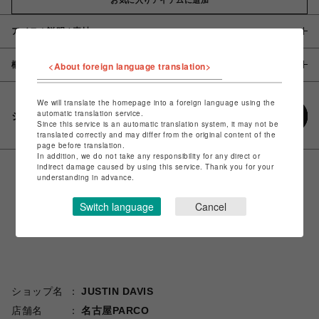
アイテム説明 / 素材
概要
<About foreign language translation>
We will translate the homepage into a foreign language using the
automatic translation service.
シェアする
Since this service is an automatic translation system, it may not be
translated correctly and may differ from the original content of the
page before translation.
In addition, we do not take any responsibility for any direct or
indirect damage caused by using this service. Thank you for your
understanding in advance.
Switch language
Cancel
ショップ名
JUSTIN DAVIS
店舗名
名古屋PARCO