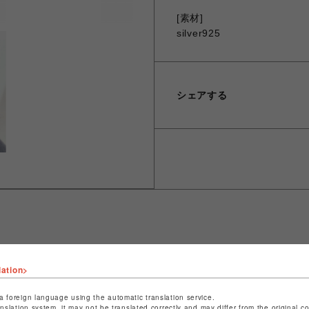
[素材]
silver925
シェアする
ショップ名
JUSTIN DAVIS
lation>
店舗名
名古屋PARCO
a foreign language using the automatic translation service.
anslation system, it may not be translated correctly and may differ from the original c
特定商取引法など法令に基づく表記は
こちら