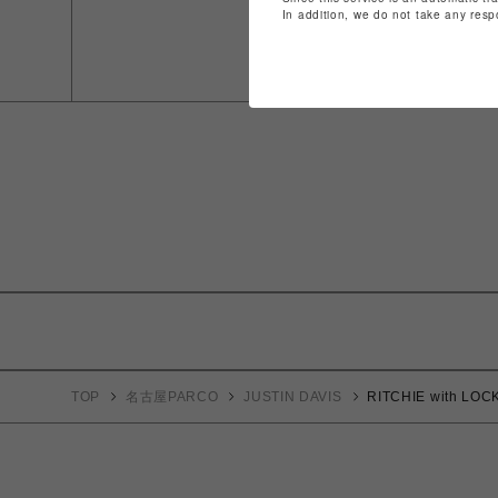
In addition, we do not take any resp
TOP
名古屋PARCO
JUSTIN DAVIS
RITCHIE with LO