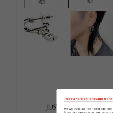
<About foreign language trans
We will translate the homepage into 
Since this service is an automatic tr