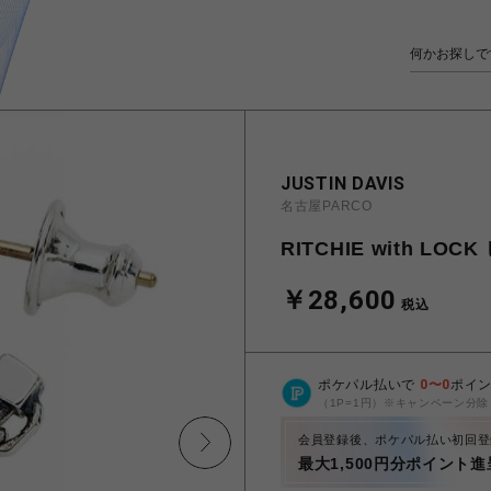
JUSTIN DAVIS
名古屋PARCO
RITCHIE with LOC
￥28,600
税込
ポケパル払いで
0
〜
0
ポイ
（1P=1円）※キャンペーン分除
会員登録後、ポケパル払い初回登
最大1,500円分ポイント進