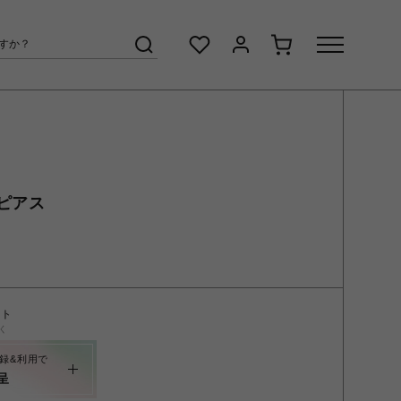
K ピアス
ント
く
録&利用で
呈