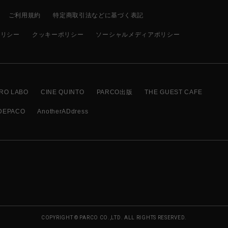
ご利用規約
特定商取引法などに基づく表記
ポリシー
クッキーポリシー
ソーシャルメディアポリシー
RO LABO
CINE QUINTO
PARCO出版
THE GUEST CAFE
DEPACO
AnotherADdress
COPYRIGHT © PARCO CO.,LTD. ALL RIGHTS RESERVED.