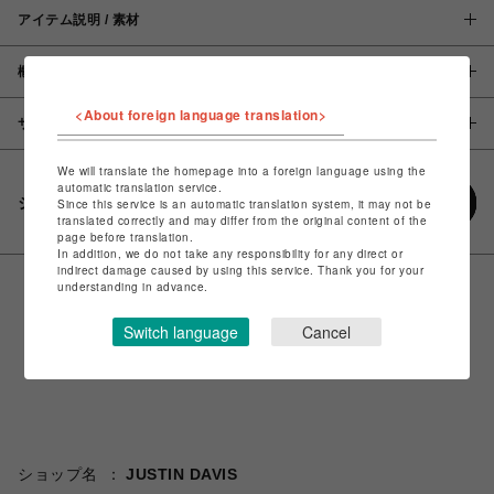
アイテム説明 / 素材
概要
<About foreign language translation>
サイズ
We will translate the homepage into a foreign language using the
automatic translation service.
シェアする
Since this service is an automatic translation system, it may not be
translated correctly and may differ from the original content of the
page before translation.
In addition, we do not take any responsibility for any direct or
indirect damage caused by using this service. Thank you for your
understanding in advance.
Switch language
Cancel
ショップ名
JUSTIN DAVIS