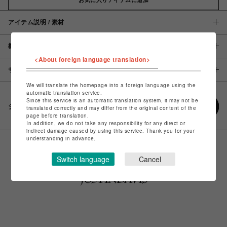
アイテム説明 / 素材
概要
<About foreign language translation>
サイズ
We will translate the homepage into a foreign language using the
automatic translation service.
Since this service is an automatic translation system, it may not be
シェアする
translated correctly and may differ from the original content of the
page before translation.
In addition, we do not take any responsibility for any direct or
indirect damage caused by using this service. Thank you for your
understanding in advance.
Switch language
Cancel