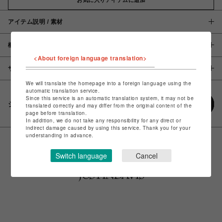
アイテム説明 / 素材
概要
<About foreign language translation>
サイズ
We will translate the homepage into a foreign language using the
automatic translation service.
Since this service is an automatic translation system, it may not be
シェアする
translated correctly and may differ from the original content of the
page before translation.
In addition, we do not take any responsibility for any direct or
indirect damage caused by using this service. Thank you for your
understanding in advance.
Switch language
Cancel