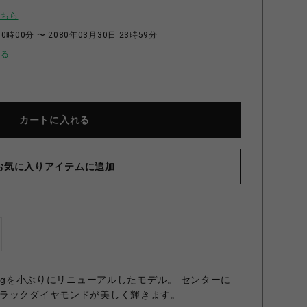
こちら
0時00分 〜 2080年03月30日 23時59分
せる
カートに入れる
お気に入りアイテムに追加
 リング GOLDFINISH/DIAMOND 7号
 Ringを小ぶりにリニューアルしたモデル。 センターに
ラックダイヤモンドが美しく輝きます。