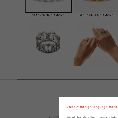
BLACKENED/DIAMOND
GOLDFINISH/DIAMOND
<About foreign language trans
We will translate the homepage into 