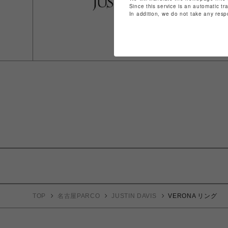
Since this service is an automatic tr
In addition, we do not take any resp
TOP
名古屋PARCO
JUSTIN DAVIS
VERONA リング