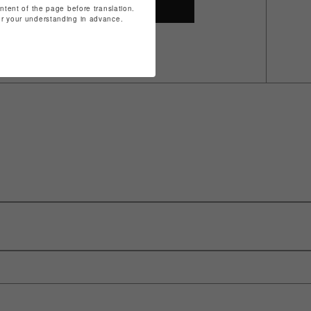
SHOP TOP
ontent of the page before translation.
for your understanding in advance.