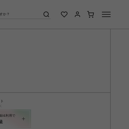
ント
く
録&利用で
呈