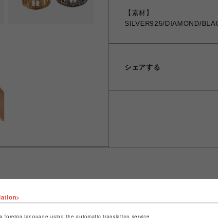
【素材】
SILVER925/DIAMOND/BLA
シェアする
lation>
ショップ名
JUSTIN DAVIS
店舗名
名古屋PARCO
a foreign language using the automatic translation service.