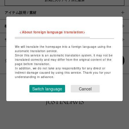
アイテム説明 / 素材
概要
<About foreign language translation>
サイズ
We will translate the homepage into a foreign language using the
automatic translation service.
Since this service is an automatic translation system, it may not be
translated correctly and may differ from the original content of the
シェアする
page before translation.
In addition, we do not take any responsibility for any direct or
indirect damage caused by using this service. Thank you for your
understanding in advance.
Switch language
Cancel