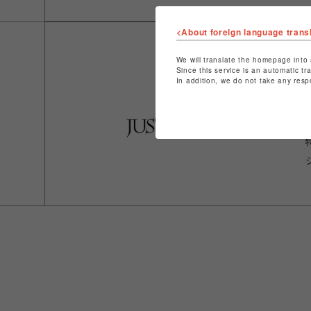
<About foreign language trans
We will translate the homepage into 
Since this service is an automatic tr
In addition, we do not take any resp