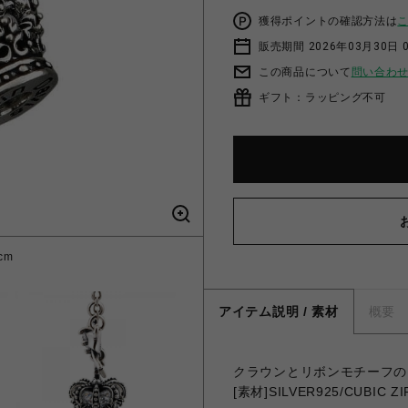
獲得ポイントの確認方法は
販売期間 2026年03月30日 0
この商品について
問い合わ
ギフト：ラッピング不可
cm
アイテム説明 / 素材
概要
クラウンとリボンモチーフの
[素材]SILVER925/CUBIC Z