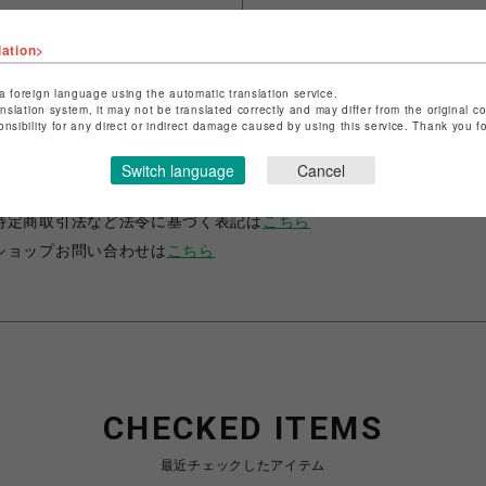
lation>
a foreign language using the automatic translation service.
anslation system, it may not be translated correctly and may differ from the original c
onsibility for any direct or indirect damage caused by using this service. Thank you 
ショップ名
JUSTIN DAVIS
Switch language
Cancel
店舗名
名古屋PARCO
特定商取引法など法令に基づく表記は
こちら
ショップお問い合わせは
こちら
CHECKED ITEMS
最近チェックしたアイテム