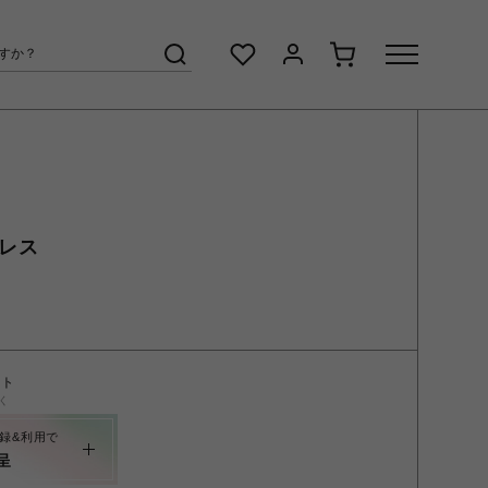
クレス
ント
く
録&利用で
呈