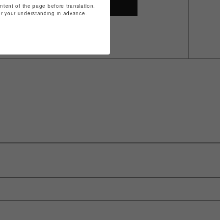
SHOP TOP
ontent of the page before translation.
for your understanding in advance.