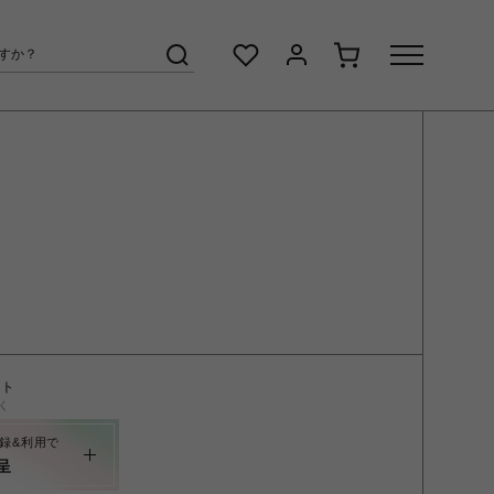
ント
く
録&利用で
呈