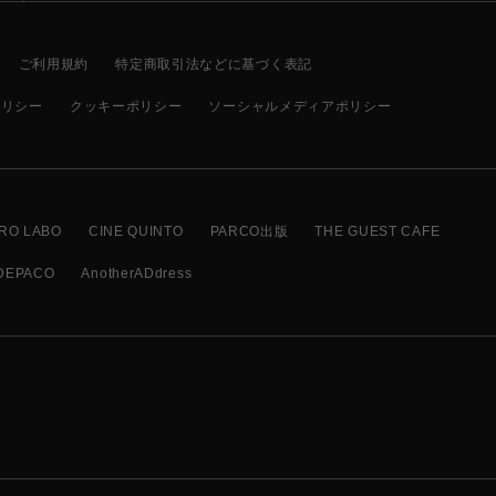
ご利用規約
特定商取引法などに基づく表記
ポリシー
クッキーポリシー
ソーシャルメディアポリシー
RO LABO
CINE QUINTO
PARCO出版
THE GUEST CAFE
DEPACO
AnotherADdress