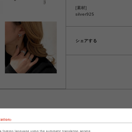
[素材]
silver925
シェアする
lation>
ショップ名
JUSTIN DAVIS
店舗名
名古屋PARCO
a foreign language using the automatic translation service.