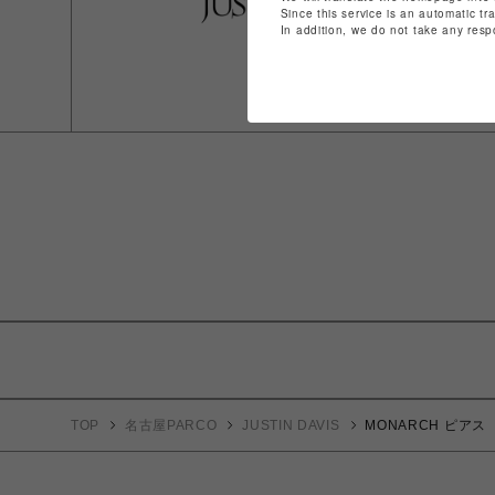
Since this service is an automatic tr
In addition, we do not take any resp
TOP
名古屋PARCO
JUSTIN DAVIS
MONARCH ピアス