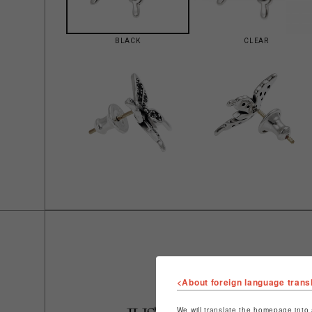
BLACK
CLEAR
<About foreign language trans
We will translate the homepage into 