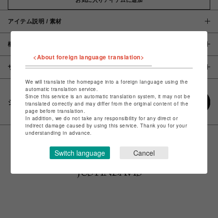
アイテム説明 / 素材
概要
<About foreign language translation>
サイズ
We will translate the homepage into a foreign language using the
automatic translation service.
Since this service is an automatic translation system, it may not be
シェアする
translated correctly and may differ from the original content of the
page before translation.
In addition, we do not take any responsibility for any direct or
indirect damage caused by using this service. Thank you for your
understanding in advance.
Switch language
Cancel