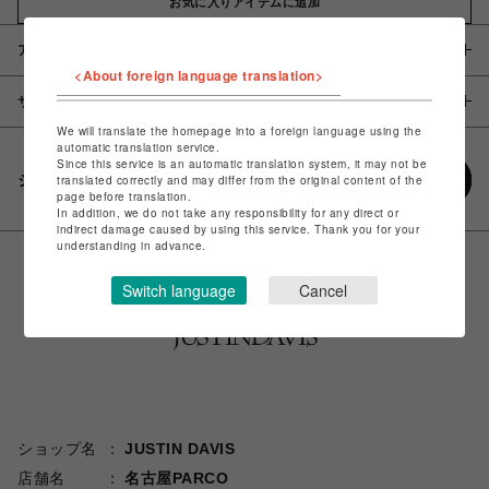
お気に入りアイテムに追加
アイテム説明 / 素材
<About foreign language translation>
サイズ
We will translate the homepage into a foreign language using the
automatic translation service.
Since this service is an automatic translation system, it may not be
シェアする
translated correctly and may differ from the original content of the
page before translation.
In addition, we do not take any responsibility for any direct or
indirect damage caused by using this service. Thank you for your
understanding in advance.
Switch language
Cancel
ショップ名
JUSTIN DAVIS
店舗名
名古屋PARCO