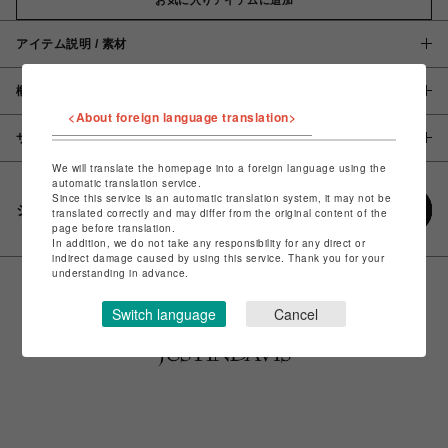
アイテム説明 / 素材
概要
<About foreign language translation>
サイズ
We will translate the homepage into a foreign language using the
automatic translation service.
Since this service is an automatic translation system, it may not be
シェアする
translated correctly and may differ from the original content of the
page before translation.
In addition, we do not take any responsibility for any direct or
indirect damage caused by using this service. Thank you for your
understanding in advance.
Switch language
Cancel