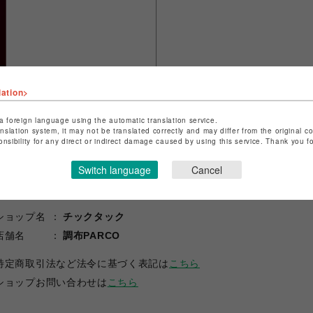
lation>
a foreign language using the automatic translation service.
anslation system, it may not be translated correctly and may differ from the original c
onsibility for any direct or indirect damage caused by using this service. Thank you 
Switch language
Cancel
ショップ名
チックタック
店舗名
調布PARCO
特定商取引法など法令に基づく表記は
こちら
ショップお問い合わせは
こちら