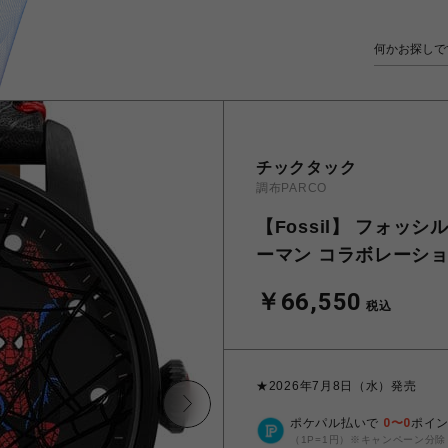
チックタック
調布PARCO
【Fossil】 フォッシル
ーマン コラボレーション
￥66,550
税込
★2026年7月8日（水）発売
ポケパル払いで
0
〜
0
ポイ
（1P=1円）※キャンペーン分除