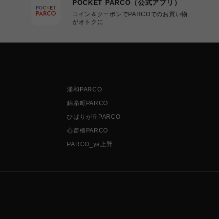
POCKET PARCO（公式アプリ）
コイン＆クーポンでPARCOでのお買い物
がオトクに
浦和PARCO
錦糸町PARCO
ひばりが丘PARCO
心斎橋PARCO
PARCO_ya上野