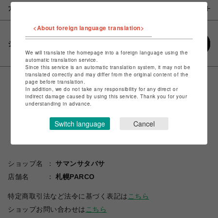
アイテム説明 / 素材
<About foreign language translation>
シェアする
We will translate the homepage into a foreign language using the
automatic translation service.
Since this service is an automatic translation system, it may not be
translated correctly and may differ from the original content of the
page before translation.
In addition, we do not take any responsibility for any direct or
indirect damage caused by using this service. Thank you for your
understanding in advance.
Switch language
Cancel
ショップ名
サマンサタバサ
店舗名
札幌PARCO
特定商取引法など法令に基づく表記は
こちら
ショップお問い合わせは
こちら