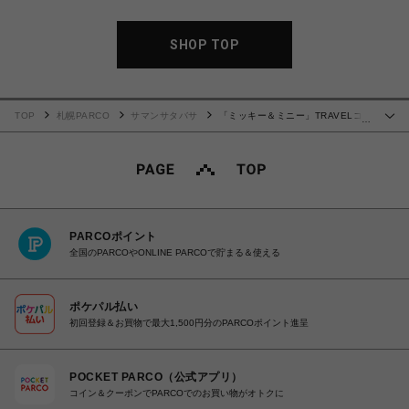
SHOP TOP
TOP
札幌PARCO
サマンサタバサ
「ミッキー＆ミニー」TRAVELコレ
…
クション リュック
PARCOポイント
全国のPARCOやONLINE PARCOで貯まる＆使える
ポケパル払い
初回登録＆お買物で最大1,500円分のPARCOポイント進呈
POCKET PARCO（公式アプリ）
コイン＆クーポンでPARCOでのお買い物がオトクに