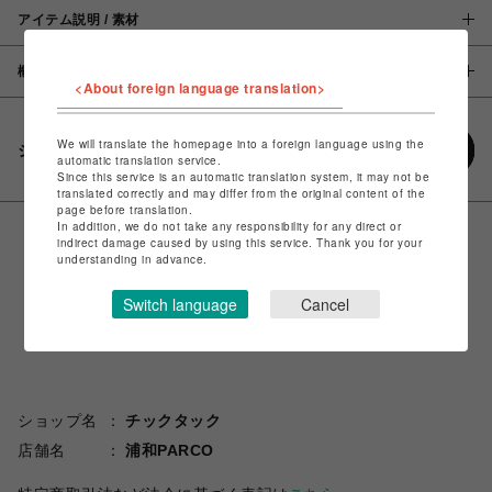
アイテム説明 / 素材
概要
<About foreign language translation>
We will translate the homepage into a foreign language using the
シェアする
automatic translation service.
Since this service is an automatic translation system, it may not be
translated correctly and may differ from the original content of the
page before translation.
In addition, we do not take any responsibility for any direct or
indirect damage caused by using this service. Thank you for your
understanding in advance.
Switch language
Cancel
ショップ名
チックタック
店舗名
浦和PARCO