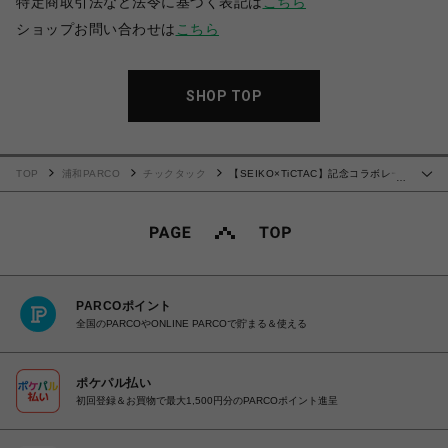
特定商取引法など法令に基づく表記は
こちら
ショップお問い合わせは
こちら
SHOP TOP
TOP
浦和PARCO
チックタック
【SEIKO×TiCTAC】記念コラボレー
…
ション SZSB006 自動巻 メンズ
PARCOポイント
全国のPARCOやONLINE PARCOで貯まる＆使える
ポケパル払い
初回登録＆お買物で最大1,500円分のPARCOポイント進呈