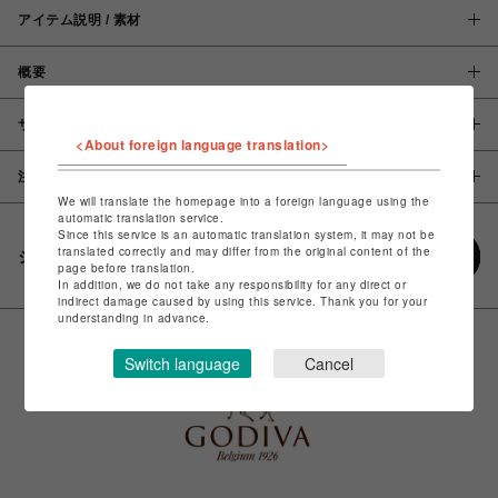
アイテム説明 / 素材
概要
サイズ
<About foreign language translation>
注意事項
We will translate the homepage into a foreign language using the
automatic translation service.
Since this service is an automatic translation system, it may not be
translated correctly and may differ from the original content of the
シェアする
page before translation.
In addition, we do not take any responsibility for any direct or
indirect damage caused by using this service. Thank you for your
understanding in advance.
Switch language
Cancel