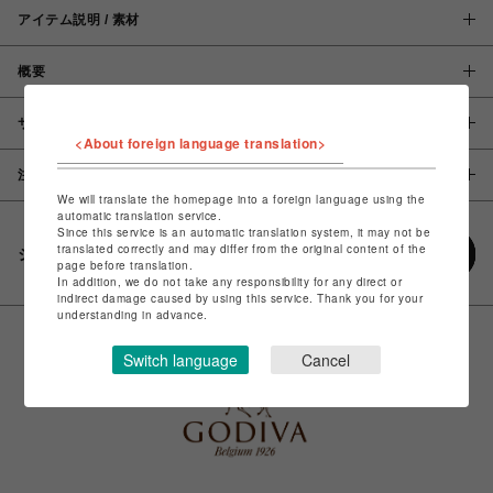
アイテム説明 / 素材
概要
サイズ
<About foreign language translation>
注意事項
We will translate the homepage into a foreign language using the
automatic translation service.
Since this service is an automatic translation system, it may not be
translated correctly and may differ from the original content of the
シェアする
page before translation.
In addition, we do not take any responsibility for any direct or
indirect damage caused by using this service. Thank you for your
understanding in advance.
Switch language
Cancel