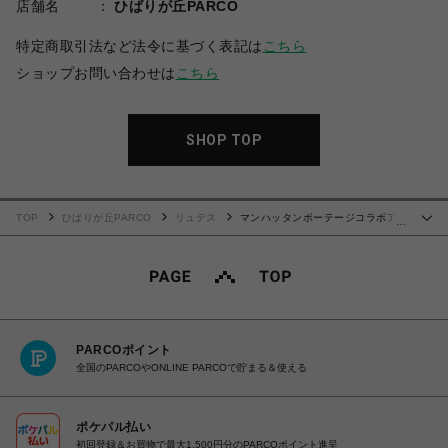
店舗名
ひばりが丘PARCO
特定商取引法など法令に基づく表記は
こちら
ショップお問い合わせは
こちら
SHOP TOP
TOP
ひばりが丘PARCO
リュテス
マンハッタンポーテージコラボアイ
…
テム ショルダーバッグバッグ
PARCOポイント
全国のPARCOやONLINE PARCOで貯まる＆使える
ポケパル払い
初回登録＆お買物で最大1,500円分のPARCOポイント進呈