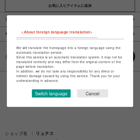
お気に入りアイテムに追加
アイテム説明 / 素材
<About foreign language translation>
サイズ
We will translate the homepage into a foreign language using the
automatic translation service.
シェアする
Since this service is an automatic translation system, it may not be
translated correctly and may differ from the original content of the
page before translation.
In addition, we do not take any responsibility for any direct or
indirect damage caused by using this service. Thank you for your
understanding in advance.
Switch language
Cancel
ショップ名
リュテス