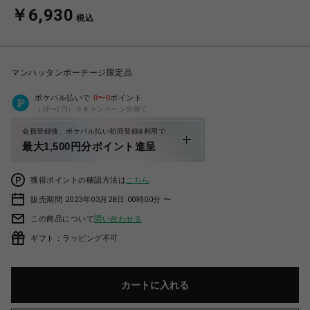
￥6,930
税込
マンハッタンポーテージ限定品
ポケパル払いで
0
〜
0
ポイント
（1P=1円）※キャンペーン分除く
会員登録後、ポケパル払い初回登録&利用で
最大1,500円分ポイント進呈
獲得ポイントの確認方法は
こちら
販売期間 2023年03月28日 00時00分 〜
この商品について
問い合わせる
ギフト：ラッピング不可
カートに入れる