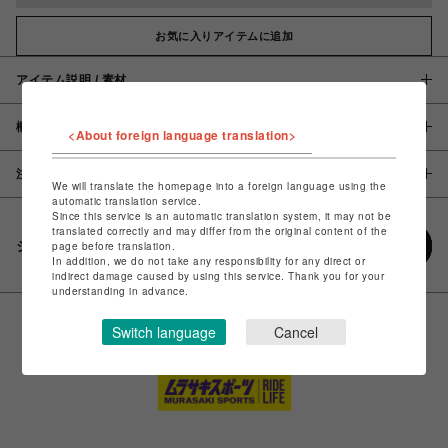
お気に入りアイテムに追加
アイテム説明 / 素材
概要
<About foreign language translation>
注意事項
We will translate the homepage into a foreign language using the
automatic translation service.
Since this service is an automatic translation system, it may not be
translated correctly and may differ from the original content of the
シェアする
page before translation.
In addition, we do not take any responsibility for any direct or
indirect damage caused by using this service. Thank you for your
understanding in advance.
Switch language
Cancel