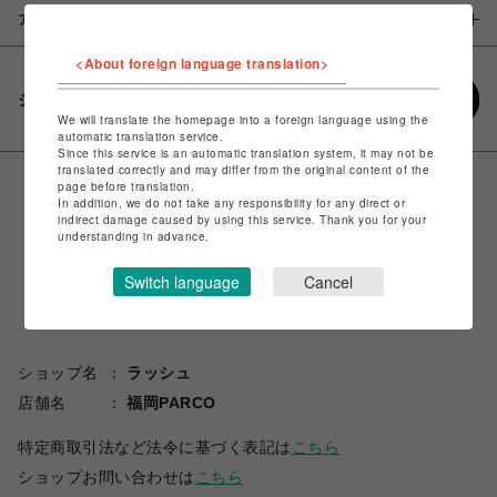
アイテム説明 / 素材
<About foreign language translation>
シェアする
We will translate the homepage into a foreign language using the
automatic translation service.
Since this service is an automatic translation system, it may not be
translated correctly and may differ from the original content of the
page before translation.
In addition, we do not take any responsibility for any direct or
indirect damage caused by using this service. Thank you for your
understanding in advance.
Switch language
Cancel
ショップ名
ラッシュ
店舗名
福岡PARCO
特定商取引法など法令に基づく表記は
こちら
ショップお問い合わせは
こちら