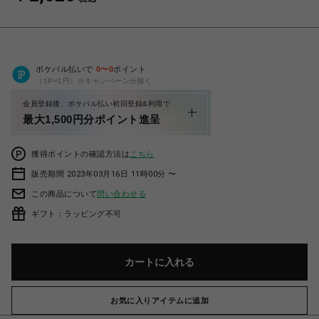
ポケパル払いで
0
〜
0
ポイント
（1P=1円）※キャンペーン分除く
会員登録後、ポケパル払い初回登録&利用で
最大1,500円分ポイント進呈
獲得ポイントの確認方法は
こちら
販売期間 2023年03月16日 11時00分 〜
この商品について
問い合わせる
ギフト：ラッピング不可
カートに入れる
お気に入りアイテムに追加