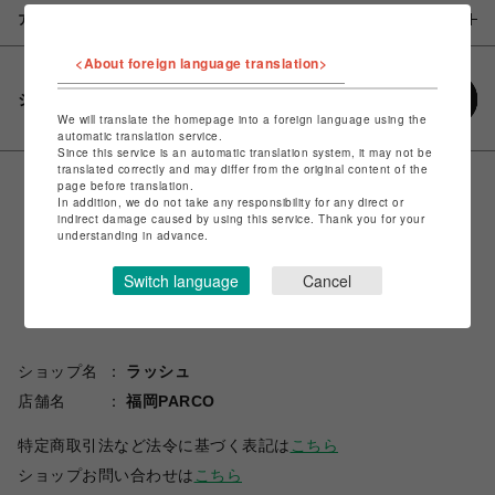
アイテム説明 / 素材
<About foreign language translation>
シェアする
We will translate the homepage into a foreign language using the
automatic translation service.
Since this service is an automatic translation system, it may not be
translated correctly and may differ from the original content of the
page before translation.
In addition, we do not take any responsibility for any direct or
indirect damage caused by using this service. Thank you for your
understanding in advance.
Switch language
Cancel
ショップ名
ラッシュ
店舗名
福岡PARCO
特定商取引法など法令に基づく表記は
こちら
ショップお問い合わせは
こちら