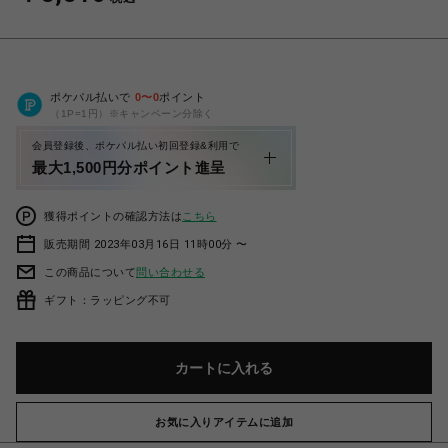
ポケパル払いで
0
〜
0
ポイント
（1P=1円）※キャンペーン分除く
会員登録後、ポケパル払い初回登録&利用で
最大1,500円分ポイント進呈
獲得ポイントの確認方法は
こちら
販売期間 2023年03月16日 11時00分 〜
この商品について
問い合わせる
ギフト：ラッピング不可
カートに入れる
お気に入りアイテムに追加