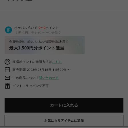
ポケパル払いで
0
〜
0
ポイント
（1P=1円）※キャンペーン分除く
会員登録後、ポケパル払い初回登録&利用で
最大1,500円分ポイント進呈
獲得ポイントの確認方法は
こちら
販売期間 2023年03月16日 11時00分 〜
この商品について
問い合わせる
ギフト：ラッピング不可
カートに入れる
お気に入りアイテムに追加