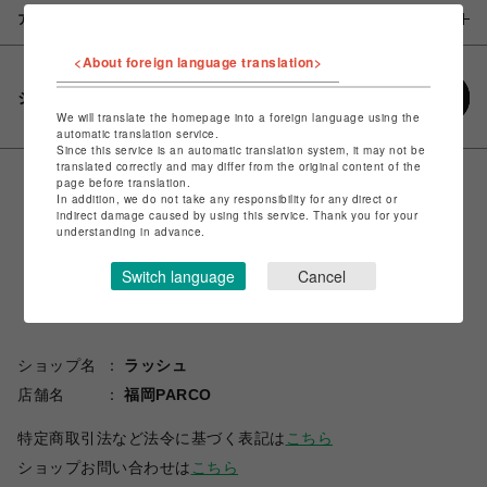
アイテム説明 / 素材
<About foreign language translation>
シェアする
We will translate the homepage into a foreign language using the
automatic translation service.
Since this service is an automatic translation system, it may not be
translated correctly and may differ from the original content of the
page before translation.
In addition, we do not take any responsibility for any direct or
indirect damage caused by using this service. Thank you for your
understanding in advance.
Switch language
Cancel
ショップ名
ラッシュ
店舗名
福岡PARCO
特定商取引法など法令に基づく表記は
こちら
ショップお問い合わせは
こちら