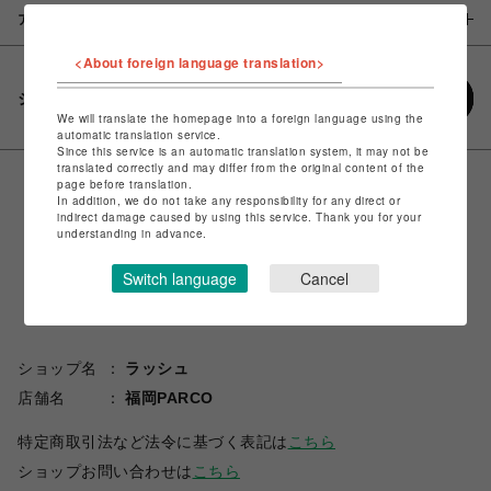
アイテム説明 / 素材
<About foreign language translation>
シェアする
We will translate the homepage into a foreign language using the
automatic translation service.
Since this service is an automatic translation system, it may not be
translated correctly and may differ from the original content of the
page before translation.
In addition, we do not take any responsibility for any direct or
indirect damage caused by using this service. Thank you for your
understanding in advance.
Switch language
Cancel
ショップ名
ラッシュ
店舗名
福岡PARCO
特定商取引法など法令に基づく表記は
こちら
ショップお問い合わせは
こちら