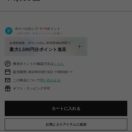
ポケパル払いで
0
〜
0
ポイント
（1P=1円）※キャンペーン分除く
会員登録後、ポケパル払い初回登録&利用で
最大1,500円分ポイント進呈
獲得ポイントの確認方法は
こちら
販売期間 2023年03月16日 11時00分 〜
この商品について
問い合わせる
ギフト：ラッピング不可
カートに入れる
お気に入りアイテムに追加