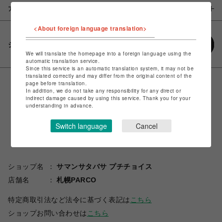
アイテム説明 / 素材
<About foreign language translation>
シェアする
We will translate the homepage into a foreign language using the
automatic translation service.
Since this service is an automatic translation system, it may not be
translated correctly and may differ from the original content of the
page before translation.
In addition, we do not take any responsibility for any direct or
indirect damage caused by using this service. Thank you for your
understanding in advance.
Switch language
Cancel
ショップ名
サマンサタバサ プチチョイス
店舗名
札幌PARCO
特定商取引法など法令に基づく表記は
こちら
ショップお問い合わせは
こちら