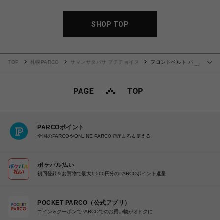
SHOP TOP
TOP
札幌PARCO
サマンサタバサ プチチョイス
フロントベルト パス
…
ケース ベージュ
PARCOポイント
全国のPARCOやONLINE PARCOで貯まる＆使える
ポケパル払い
初回登録＆お買物で最大1,500円分のPARCOポイント進呈
POCKET PARCO（公式アプリ）
コイン＆クーポンでPARCOでのお買い物がオトクに