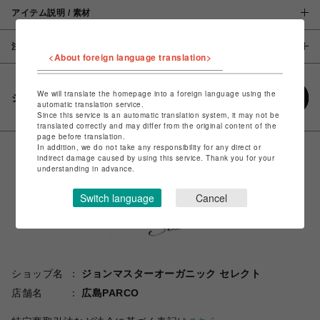
アイテム説明 / 素材
注意事項
<About foreign language translation>
We will translate the homepage into a foreign language using the
シェアする
automatic translation service.
Since this service is an automatic translation system, it may not be
translated correctly and may differ from the original content of the
page before translation.
In addition, we do not take any responsibility for any direct or
indirect damage caused by using this service. Thank you for your
understanding in advance.
Switch language
Cancel
ショップ名
ジョンマスターオーガニック セレクト
店舗名
広島PARCO