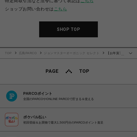
特定商取引法など法令に基づく表記は
こちら
ショップお問い合わせは
こちら
SHOP TOP
TOP
広島PARCO
ジョンマスターオーガニック セレクト
【お年賀】
…
2026 Furoshiki Wrapping
PARCOポイント
全国のPARCOやONLINE PARCOで貯まる＆使える
ポケパル払い
初回登録＆お買物で最大1,500円分のPARCOポイント進呈