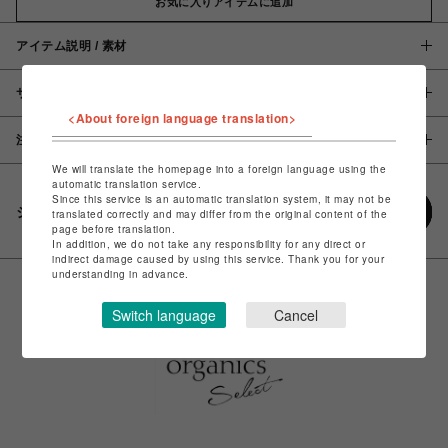
お気に入りアイテムに追加
アイテム説明 / 素材
サイズ
<About foreign language translation>
注意事項
We will translate the homepage into a foreign language using the
automatic translation service.
Since this service is an automatic translation system, it may not be
シェアする
translated correctly and may differ from the original content of the
page before translation.
In addition, we do not take any responsibility for any direct or
indirect damage caused by using this service. Thank you for your
understanding in advance.
Switch language
Cancel