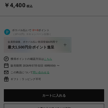
￥4,400
税込
ポケパル払いで
0
〜
0
ポイント
（1P=1円）※キャンペーン分除く
会員登録後、ポケパル払い初回登録&利用で
最大1,500円分ポイント進呈
獲得ポイントの確認方法は
こちら
販売期間 2026年07月02日 00時00分 〜
この商品について
問い合わせる
ギフト：ラッピング不可
カートに入れる